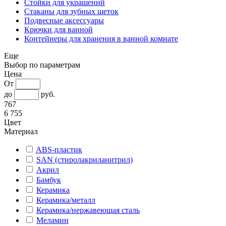
Стойки для украшений
Стаканы для зубных щеток
Подвесные аксессуары
Крючки для ванной
Контейнеры для хранения в ванной комнате
Еще
Выбор по параметрам
Цена
От
до
руб.
767
6 755
Цвет
Материал
ABS-пластик
SAN (стиролакриланитрил)
Акрил
Бамбук
Керамика
Керамика/металл
Керамика/нержавеющая сталь
Меламин