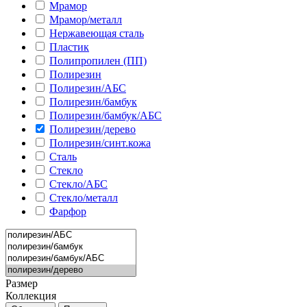
Мрамор
Мрамор/металл
Нержавеющая сталь
Пластик
Полипропилен (ПП)
Полирезин
Полирезин/АБС
Полирезин/бамбук
Полирезин/бамбук/АБС
Полирезин/дерево
Полирезин/синт.кожа
Сталь
Стекло
Стекло/АБС
Стекло/металл
Фарфор
Размер
Коллекция