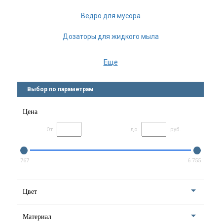
Ведро для мусора
Дозаторы для жидкого мыла
Ёмкость для ватных дисков
Еще
Ёршики для унитаза
Выбор по параметрам
Мыльницы
Цена
Стаканы для ванной
От
до
руб.
Боксы для салфеток
Напольные стойки
767
6 755
Держатели для запасных рулонов
Цвет
Шкатулки с зеркалом
Материал