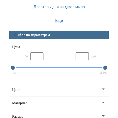
Дозаторы для жидкого мыла
Ёмкость для ватных дисков
Еще
Ёршики для унитаза
Выбор по параметрам
Мыльницы
Цена
Стаканы для ванной
От
до
руб.
Боксы для салфеток
Напольные стойки
315
23 492
Держатели для запасных рулонов
Цвет
Шкатулки с зеркалом
Материал
Зеркала косметические
Размер
Стойки для украшений