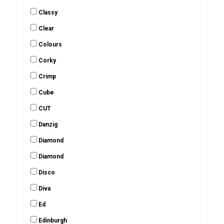
Classy
Clear
Colours
Corky
Crimp
Cube
CUT
Danzig
Diamond
Diamond
Disco
Diva
Ed
Edinburgh