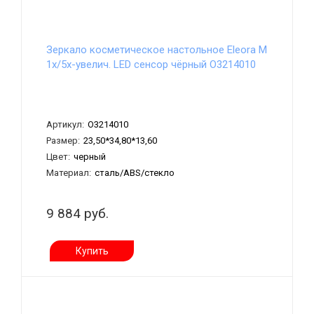
Зеркало косметическое настольное Eleora M
1х/5х-увелич. LED сенсор чёрный О3214010
Артикул:
О3214010
Размер:
23,50*34,80*13,60
Цвет:
черный
Материал:
сталь/ABS/стекло
9 884 руб.
Купить