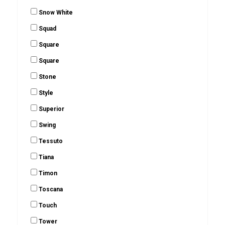
Snow White
Squad
Square
Square
Stone
Style
Superior
Swing
Tessuto
Tiana
Timon
Toscana
Touch
Tower