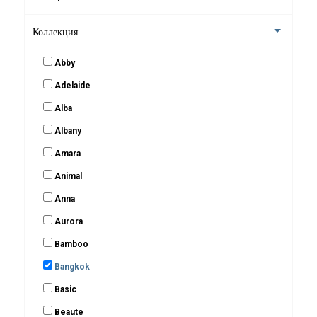
Стаканы для зубных щеток
Коллекция
Подвесные аксессуары
Abby
Adelaide
Крючки для ванной
Alba
Контейнеры для хранения в ванной комнате
Albany
Amara
Animal
Anna
Aurora
Bamboo
Bangkok
Basic
Beaute