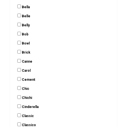
Bella
Belle
Belly
Bob
Bowl
Brick
Canne
Carol
Cement
Chic
Chichi
Cinderella
Classic
Classico