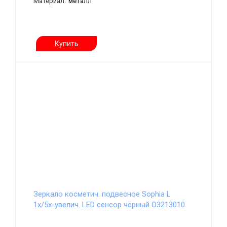
Материал:
металл
Купить
Зеркало косметич. подвесное Sophia L
1х/5х-увелич. LED сенсор чёрный О3213010