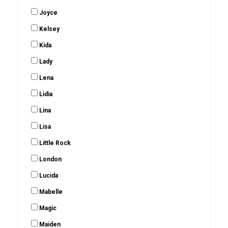
Joyce
Kelsey
Kida
Lady
Lena
Lidia
Lina
Lisa
Little Rock
London
Lucida
Mabelle
Magic
Maiden