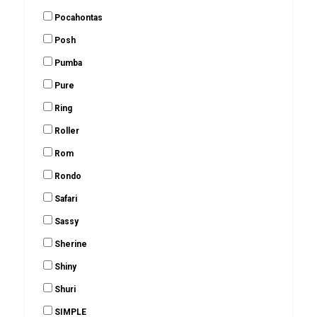
Pocahontas
Posh
Pumba
Pure
Ring
Roller
Rom
Rondo
Safari
Sassy
Sherine
Shiny
Shuri
SIMPLE