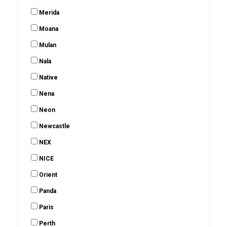
Merida
Moana
Mulan
Nala
Native
Nena
Neon
Newcastle
NEX
NICE
Orient
Panda
Paris
Perth