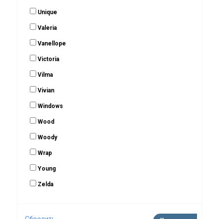
Unique
Valeria
Vanellope
Victoria
Vilma
Vivian
Windows
Wood
Woody
Wrap
Young
Zelda