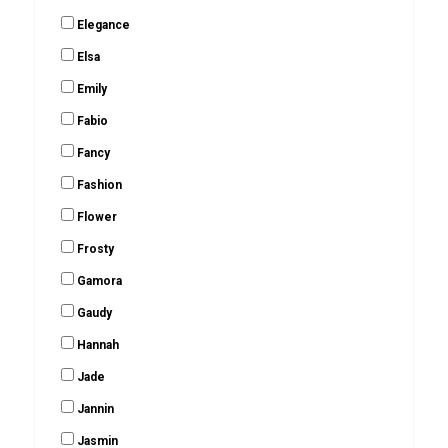
Elegance
Elsa
Emily
Fabio
Fancy
Fashion
Flower
Frosty
Gamora
Gaudy
Hannah
Jade
Jannin
Jasmin