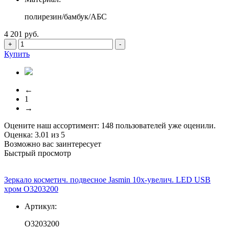
полирезин/бамбук/АБС
4 201 руб.
+
-
Купить
←
1
→
Оцените наш ассортимент:
148
пользователей уже оценили.
Оценка:
3.01
из
5
Возможно вас заинтересует
Быстрый просмотр
Зеркало косметич. подвесное Jasmin 10х-увелич. LED USB
хром О3203200
Артикул:
О3203200