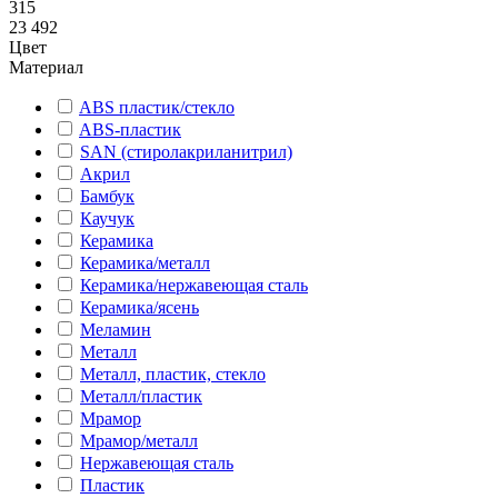
315
23 492
Цвет
Материал
ABS пластик/стекло
ABS-пластик
SAN (стиролакриланитрил)
Акрил
Бамбук
Каучук
Керамика
Керамика/металл
Керамика/нержавеющая сталь
Керамика/ясень
Меламин
Металл
Металл, пластик, стекло
Металл/пластик
Мрамор
Мрамор/металл
Нержавеющая сталь
Пластик