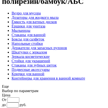
полирезин/бамбук/АБС
Ведро для мусора
Дозаторы для жидкого мыла
Ёмкость для ватных дисков
Ёршики для унитаза
Мыльницы
Стаканы для ванной
Боксы для салфеток
Напольные стойки
Держатели для запасных рулонов
Шкатулки с зеркалом
Зеркала косметические
Стойки для украшений
Стаканы для зубных щеток
Подвесные аксессуары
Крючки для ванной
Контейнеры для хранения в ванной комнате
Еще
Выбор по параметрам
Цена
От
до
руб.