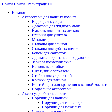
Войти
Войти
|
Регистрация
×
Каталог
Аксессуары для ванных комнат
Ведро для мусора
Дозаторы для жидкого мыла
Ёмкость для ватных дисков
Ёршики для унитаза
Мыльницы
Стаканы для ванной
Стаканы для зубных щеток
Боксы для салфеток
Держатели для запасных рулонов
Зеркала косметические
Напольные стойки
Шкатулки с зеркалом
Стойки для украшений
Крючки для ванной
Контейнеры для хранения в ванной комнате
Подвесные аксессуары
Аксессуары безопасности
Поручни для ванной
Поручни для инвалидов
Поручни для пожилых
Сиденья для ванной