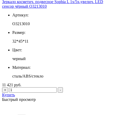
Зеркало косметич. подвесное Sophia L 1х/5х-увелич. LED
сенсор чёрный О3213010
Артикул:
О3213010
Размер:
32*45*11
Цвет:
черный
Материал:
сталь/ABS/стекло
11 421 руб.
+
-
Купить
Быстрый просмотр