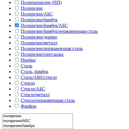
Полипропилен (ПП)
Полирезин
Полирезин/АБС
Полирезин/бамбук
Полирезин/бамбук/АБС
Полирезин/бамбук/нержавеющая сталь
Полирезин/дерево
Полирезин/металл
Полирезин/нержавеющая сталь
Полирезин/синт.кожа
Пробка
Сталь
Сталь, бамбук
Сталь/ABS/стекло
Стекло
Стекло/АБС
Стекло/металл
Стекло/нержавеющая сталь
Фарфор