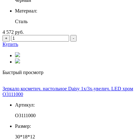
черный
Материал:
Сталь
4 572 руб.
+
-
Купить
Быстрый просмотр
Зеркало косметич. настольное Daisy 1х/3х-увелич. LED хром
О3111000
Артикул:
О3111000
Размер:
30*18*12