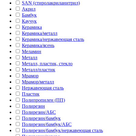
SAN (стиролакриланитрил)
Акрил
Бамбук
Каучук
Керамика
Керамика/металл
Керамика/нержавеющая сталь
Керамика/ясень
Меламин
Металл
Металл, пластик, стекло
Металл/пластик
Мрамор
Мрамор/металл
Нержавеющая сталь
Пластик
Полипропилен (ПП)
Полирезин
Полирезин/АБС
Полирезин/бамбук
Полирезин/бамбук/АБС
Полирезин/бамбук/нержавеющая сталь