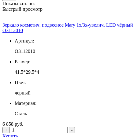
Показывать по:
Быстрый просмотр
Зеркало косметич. подвесное Mary 1х/3х-увелич. LED чёрный
О3112010
Артикул:
О3112010
Размер:
41,5*29,5*4
Цвет:
черный
Материал:
Сталь
6 858 руб.
+
-
Купить