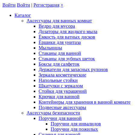
Войти
Войти
|
Регистрация
×
Каталог
Аксессуары для ванных комнат
Ведро для мусора
Дозаторы для жидкого мыла
Ёмкость для ватных дисков
Ёршики для унитаза
Мыльницы
Стаканы для ванной
Стаканы для зубных щеток
Боксы для салфеток
Держатели для запасных рулонов
Зеркала косметические
Напольные стойки
Шкатулки с зеркалом
Стойки для украшений
Крючки для ванной
Контейнеры для хранения в ванной комнате
Подвесные аксессуары
Аксессуары безопасности
Поручни для ванной
Поручни для инвалидов
Поручни для пожилых
Сиденья для ванной