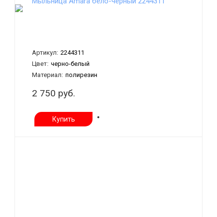
Мыльница Amara бело-чёрный 2244311
Артикул:
2244311
Цвет:
черно-белый
Материал:
полирезин
2 750 руб.
Купить