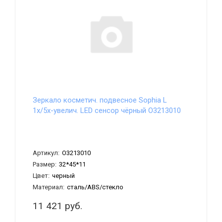
Зеркало косметич. подвесное Sophia L
1х/5х-увелич. LED сенсор чёрный О3213010
Артикул:
О3213010
Размер:
32*45*11
Цвет:
черный
Материал:
сталь/ABS/стекло
11 421 руб.