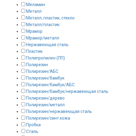
Стойки для украшений
Меламин
Металл
Металл, пластик, стекло
Стаканы для зубных щеток
Металл/пластик
Мрамор
Подвесные аксессуары
Мрамор/металл
Нержавеющая сталь
Крючки для ванной
Пластик
Полипропилен (ПП)
Контейнеры для хранения в ванной комнате
Полирезин
Полирезин/АБС
Полирезин/бамбук
Полирезин/бамбук/АБС
Полирезин/бамбук/нержавеющая сталь
Полирезин/дерево
Полирезин/металл
Полирезин/нержавеющая сталь
Полирезин/синт.кожа
Пробка
Сталь