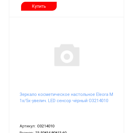
Купить
Зеркало косметическое настольное Eleora M
1х/5х-увелич. LED сенсор чёрный О3214010
Артикул:
О3214010
Размер:
23,50*34,80*13,60