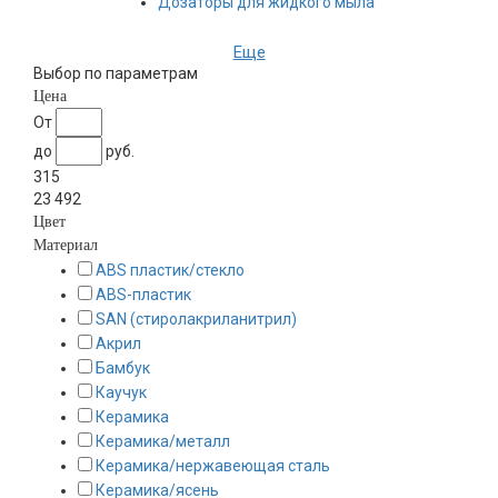
Дозаторы для жидкого мыла
Еще
Ёмкость для ватных дисков
Выбор по параметрам
Цена
Ёршики для унитаза
От
до
руб.
Мыльницы
315
23 492
Стаканы для ванной
Цвет
Материал
Боксы для салфеток
ABS пластик/стекло
ABS-пластик
Напольные стойки
SAN (стиролакриланитрил)
Акрил
Держатели для запасных рулонов
Бамбук
Каучук
Шкатулки с зеркалом
Керамика
Керамика/металл
Зеркала косметические
Керамика/нержавеющая сталь
Керамика/ясень