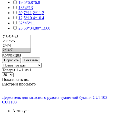
19,5*6,8*6,8
13*4*13
39,7*11,2*11,2
12,5*10,4*10,4
32*45*11
23,50*34,80*13,60
Коллекция
Товары 1 - 1 из 1
Показывать по:
Быстрый просмотр
Держатель для запасного рулона туалетной бумаги CUT103
CUT103
Артикул: