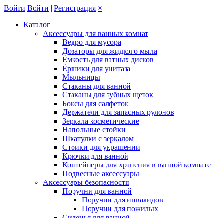
Войти
Войти
|
Регистрация
×
Каталог
Аксессуары для ванных комнат
Ведро для мусора
Дозаторы для жидкого мыла
Ёмкость для ватных дисков
Ёршики для унитаза
Мыльницы
Стаканы для ванной
Стаканы для зубных щеток
Боксы для салфеток
Держатели для запасных рулонов
Зеркала косметические
Напольные стойки
Шкатулки с зеркалом
Стойки для украшений
Крючки для ванной
Контейнеры для хранения в ванной комнате
Подвесные аксессуары
Аксессуары безопасности
Поручни для ванной
Поручни для инвалидов
Поручни для пожилых
Сиденья для ванной