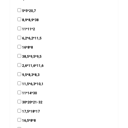
5*5*20,7
Стаканы для зубных щеток
8,9*8,9*38
Подвесные аксессуары
11*11*2
Крючки для ванной
6,2*6,2*11,5
Контейнеры для хранения в ванной комнате
16*8*8
38,5*9,5*9,5
2,6*11,6*11,6
9,5*8,3*8,3
11,5*6,3*10,1
11*14*30
30*20*21-32
17,5*18*17
16,5*8*8