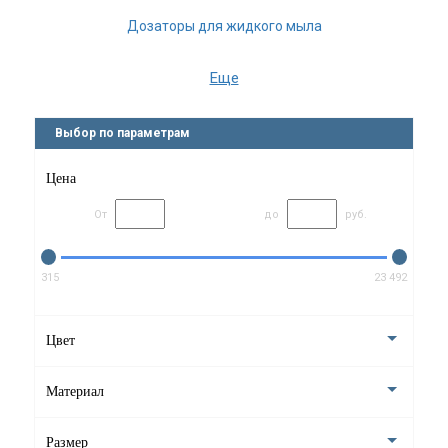
Дозаторы для жидкого мыла
Ёмкость для ватных дисков
Еще
Ёршики для унитаза
Выбор по параметрам
Мыльницы
Цена
Стаканы для ванной
От
до
руб.
Боксы для салфеток
Напольные стойки
315
23 492
Держатели для запасных рулонов
Цвет
Шкатулки с зеркалом
Материал
Зеркала косметические
Размер
Стойки для украшений