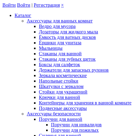
Войти
Войти
|
Регистрация
×
Каталог
Аксессуары для ванных комнат
Ведро для мусора
Дозаторы для жидкого мыла
Ёмкость для ватных дисков
Ёршики для унитаза
Мыльницы
Стаканы для ванной
Стаканы для зубных щеток
Боксы для салфеток
Держатели для запасных рулонов
Зеркала косметические
Напольные стойки
Шкатулки с зеркалом
Стойки для украшений
Крючки для ванной
Контейнеры для хранения в ванной комнате
Подвесные аксессуары
Аксессуары безопасности
Поручни для ванной
Поручни для инвалидов
Поручни для пожилых
Сиденья для ванной