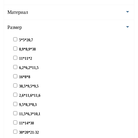
Материал
Размер
5*5*20,7
8,9*8,9*38
11*11*2
6,2*6,2*11,5
16*8*8
38,5*9,5*9,5
2,6*11,6*11,6
9,5*8,3*8,3
11,5*6,3*10,1
11*14*30
30*20*21-32