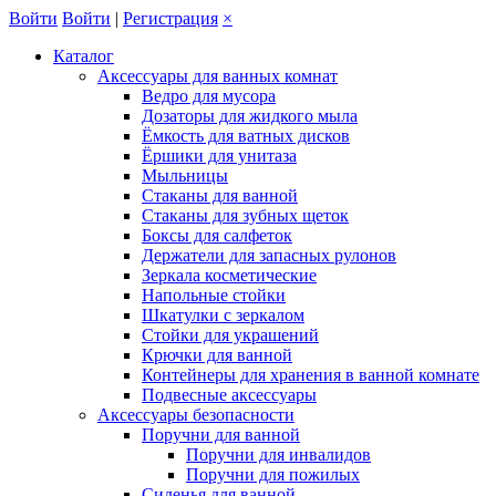
Войти
Войти
|
Регистрация
×
Каталог
Аксессуары для ванных комнат
Ведро для мусора
Дозаторы для жидкого мыла
Ёмкость для ватных дисков
Ёршики для унитаза
Мыльницы
Стаканы для ванной
Стаканы для зубных щеток
Боксы для салфеток
Держатели для запасных рулонов
Зеркала косметические
Напольные стойки
Шкатулки с зеркалом
Стойки для украшений
Крючки для ванной
Контейнеры для хранения в ванной комнате
Подвесные аксессуары
Аксессуары безопасности
Поручни для ванной
Поручни для инвалидов
Поручни для пожилых
Сиденья для ванной