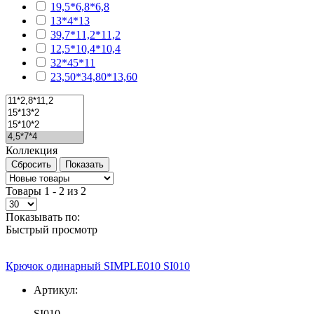
19,5*6,8*6,8
13*4*13
39,7*11,2*11,2
12,5*10,4*10,4
32*45*11
23,50*34,80*13,60
Коллекция
Товары 1 - 2 из 2
Показывать по:
Быстрый просмотр
Крючок одинарный SIMPLE010 SI010
Артикул:
SI010