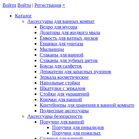
Войти
Войти
|
Регистрация
×
Каталог
Аксессуары для ванных комнат
Ведро для мусора
Дозаторы для жидкого мыла
Ёмкость для ватных дисков
Ёршики для унитаза
Мыльницы
Стаканы для ванной
Стаканы для зубных щеток
Боксы для салфеток
Держатели для запасных рулонов
Зеркала косметические
Напольные стойки
Шкатулки с зеркалом
Стойки для украшений
Крючки для ванной
Контейнеры для хранения в ванной комнате
Подвесные аксессуары
Аксессуары безопасности
Поручни для ванной
Поручни для инвалидов
Поручни для пожилых
Сиденья для ванной