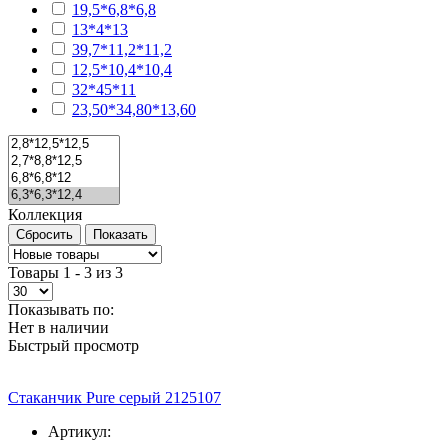
19,5*6,8*6,8
13*4*13
39,7*11,2*11,2
12,5*10,4*10,4
32*45*11
23,50*34,80*13,60
Коллекция
Товары 1 - 3 из 3
Показывать по:
Нет в наличии
Быстрый просмотр
Стаканчик Pure серый 2125107
Артикул: