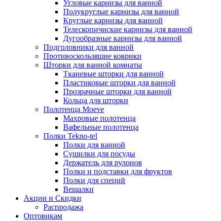
Угловые карнизы для ванной
Полукруглые карнизы для ванной
Круглые карнизы для ванной
Телескопичиские карнизы для ванной
Дугообразные карнизы для ванной
Подголовники для ванной
Противоскользящие коврики
Шторки для ванной комнаты
Тканевые шторки для ванной
Пластиковые шторки для ванной
Прозрачные шторки для ванной
Кольца для шторки
Полотенца Moeve
Махровые полотенца
Вафельные полотенца
Полки Tekno-tel
Полки для ванной
Сушилки для посуды
Держатель для рулонов
Полки и подставки для фруктов
Полки для специй
Вешалки
Акции и Скидки
Распродажа
Оптовикам