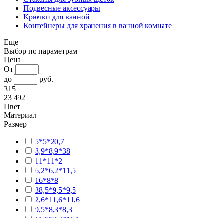
Подвесные аксессуары
Крючки для ванной
Контейнеры для хранения в ванной комнате
Еще
Выбор по параметрам
Цена
От
до
руб.
315
23 492
Цвет
Материал
Размер
5*5*20,7
8,9*8,9*38
11*11*2
6,2*6,2*11,5
16*8*8
38,5*9,5*9,5
2,6*11,6*11,6
9,5*8,3*8,3