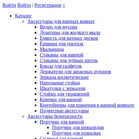
Войти
Войти
|
Регистрация
×
Каталог
Аксессуары для ванных комнат
Ведро для мусора
Дозаторы для жидкого мыла
Ёмкость для ватных дисков
Ёршики для унитаза
Мыльницы
Стаканы для ванной
Стаканы для зубных щеток
Боксы для салфеток
Держатели для запасных рулонов
Зеркала косметические
Напольные стойки
Шкатулки с зеркалом
Стойки для украшений
Крючки для ванной
Контейнеры для хранения в ванной комнате
Подвесные аксессуары
Аксессуары безопасности
Поручни для ванной
Поручни для инвалидов
Поручни для пожилых
Сиденья для ванной