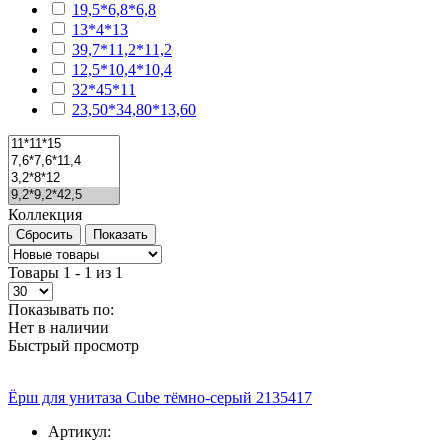
19,5*6,8*6,8
13*4*13
39,7*11,2*11,2
12,5*10,4*10,4
32*45*11
23,50*34,80*13,60
Коллекция
Товары 1 - 1 из 1
Показывать по:
Нет в наличии
Быстрый просмотр
Ёрш для унитаза Cube тёмно-серый 2135417
Артикул: