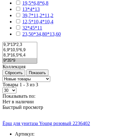
19,5*6,8*6,8
13*4*13
39,7*11,2*11,2
12,5*10,4*10,4
32*45*11
23,50*34,80*13,60
Коллекция
Товары 1 - 3 из 3
Показывать по:
Нет в наличии
Быстрый просмотр
Ёрш для унитаза Young розовый 2236402
Артикул: