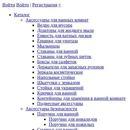
Войти
Войти
|
Регистрация
×
Каталог
Аксессуары для ванных комнат
Ведро для мусора
Дозаторы для жидкого мыла
Ёмкость для ватных дисков
Ёршики для унитаза
Мыльницы
Стаканы для ванной
Стаканы для зубных щеток
Боксы для салфеток
Держатели для запасных рулонов
Зеркала косметические
Напольные стойки
Шкатулки с зеркалом
Стойки для украшений
Крючки для ванной
Контейнеры для хранения в ванной комнате
Подвесные аксессуары
Аксессуары безопасности
Поручни для ванной
Поручни для инвалидов
Поручни для пожилых
Сиденья для ванной