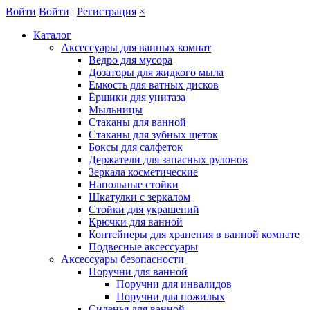
Войти
Войти
|
Регистрация
×
Каталог
Аксессуары для ванных комнат
Ведро для мусора
Дозаторы для жидкого мыла
Ёмкость для ватных дисков
Ёршики для унитаза
Мыльницы
Стаканы для ванной
Стаканы для зубных щеток
Боксы для салфеток
Держатели для запасных рулонов
Зеркала косметические
Напольные стойки
Шкатулки с зеркалом
Стойки для украшений
Крючки для ванной
Контейнеры для хранения в ванной комнате
Подвесные аксессуары
Аксессуары безопасности
Поручни для ванной
Поручни для инвалидов
Поручни для пожилых
Сиденья для ванной