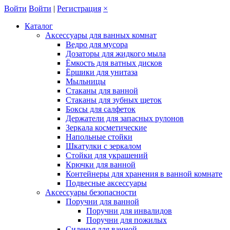
Войти
Войти
|
Регистрация
×
Каталог
Аксессуары для ванных комнат
Ведро для мусора
Дозаторы для жидкого мыла
Ёмкость для ватных дисков
Ёршики для унитаза
Мыльницы
Стаканы для ванной
Стаканы для зубных щеток
Боксы для салфеток
Держатели для запасных рулонов
Зеркала косметические
Напольные стойки
Шкатулки с зеркалом
Стойки для украшений
Крючки для ванной
Контейнеры для хранения в ванной комнате
Подвесные аксессуары
Аксессуары безопасности
Поручни для ванной
Поручни для инвалидов
Поручни для пожилых
Сиденья для ванной