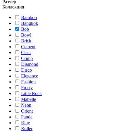
Размер
Коллекция
Bamboo
Bangkok
Bob
Bowl
Brick
Cement
Clear
Crimp
Diamond
Disco
Elegance
Fashion
Frosty
Little Rock
Mabelle
Neon
Orient
Panda
Ring
Roller