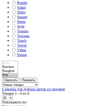
Rondo
Safari
Shiny
Square
Stone
Style
Tessuto
Toscana
Touch
Tower
Vilma
Young
Стаканы для зубных щеток со скидкой
Товары 1 - 4 из 4
Показывать по: