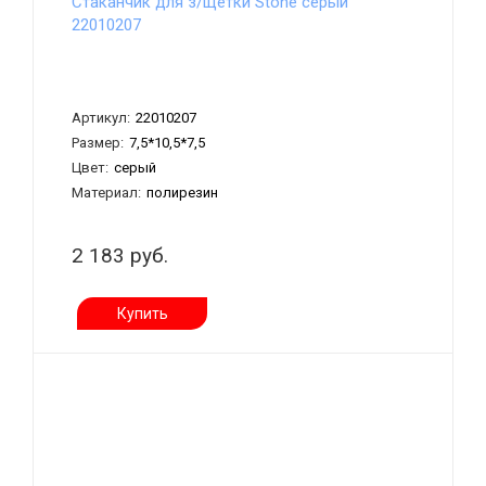
Стаканчик для з/щётки Stone серый
22010207
Артикул:
22010207
Размер:
7,5*10,5*7,5
Цвет:
серый
Материал:
полирезин
2 183 руб.
Купить