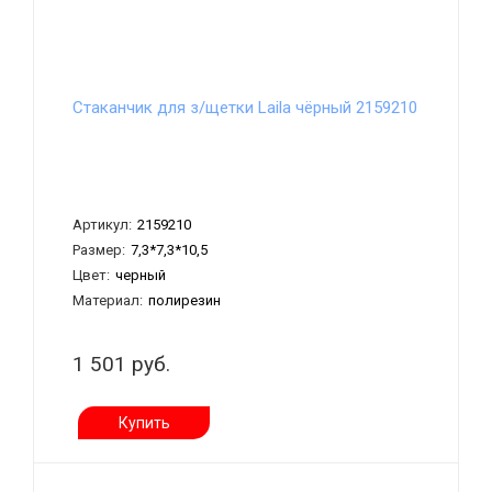
Стаканчик для з/щетки Laila чёрный 2159210
Артикул:
2159210
Размер:
7,3*7,3*10,5
Цвет:
черный
Материал:
полирезин
1 501 руб.
Купить