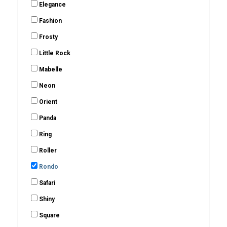
Elegance
Fashion
Frosty
Little Rock
Mabelle
Neon
Orient
Panda
Ring
Roller
Rondo
Safari
Shiny
Square