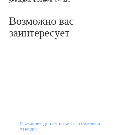
уже оценили.
Оценка:
4.74
из
5
Возможно вас
заинтересует
Стаканчик для з/щетки Laila бежевый
2159209