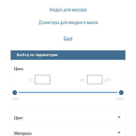
Ведро для мусора
Дозаторы для жидкого мыла
Ёмкость для ватных дисков
Еще
Ёршики для унитаза
Выбор по параметрам
Мыльницы
Цена
Стаканы для ванной
От
до
руб.
Боксы для салфеток
Напольные стойки
518
3 366
Держатели для запасных рулонов
Цвет
Шкатулки с зеркалом
Материал