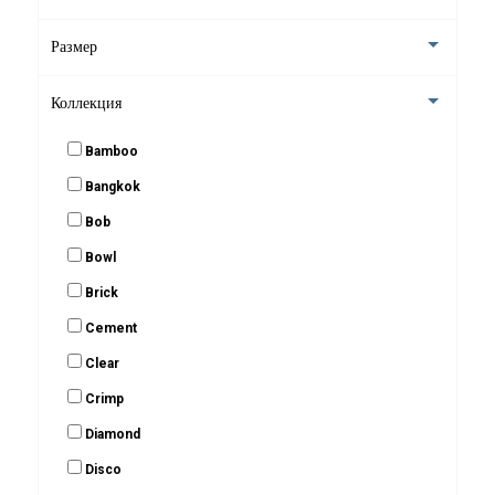
Зеркала косметические
Размер
Стойки для украшений
Стаканы для зубных щеток
Коллекция
Подвесные аксессуары
Bamboo
Bangkok
Крючки для ванной
Bob
Контейнеры для хранения в ванной комнате
Bowl
Brick
Cement
Clear
Crimp
Diamond
Disco