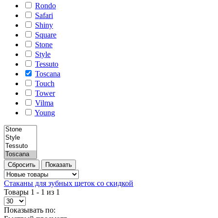
Rondo
Safari
Shiny
Square
Stone
Style
Tessuto
Toscana
Touch
Tower
Vilma
Young
Стаканы для зубных щеток со скидкой
Товары 1 - 1 из 1
Показывать по: