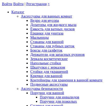
Войти
Войти
|
Регистрация
×
Каталог
Аксессуары для ванных комнат
Ведро для мусора
Дозаторы для жидкого мыла
Ёмкость для ватных дисков
Ёршики для унитаза
Мыльницы
Стаканы для ванной
Стаканы для зубных щеток
Боксы для салфеток
Держатели для запасных рулонов
Зеркала косметические
Напольные стойки
Шкатулки с зеркалом
Стойки для украшений
Крючки для ванной
Контейнеры для хранения в ванной комнате
Подвесные аксессуары
Аксессуары безопасности
Поручни для ванной
Поручни для инвалидов
Поручни для пожилых
Сиденья для ванной