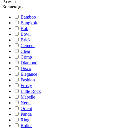
Размер
Коллекция
Bamboo
Bangkok
Bob
Bowl
Brick
Cement
Clear
Crimp
Diamond
Disco
Elegance
Fashion
Frosty
Little Rock
Mabelle
Neon
Orient
Panda
Ring
Roller