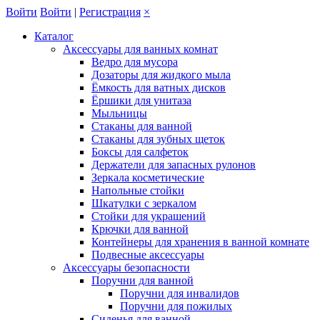
Войти
Войти
|
Регистрация
×
Каталог
Аксессуары для ванных комнат
Ведро для мусора
Дозаторы для жидкого мыла
Ёмкость для ватных дисков
Ёршики для унитаза
Мыльницы
Стаканы для ванной
Стаканы для зубных щеток
Боксы для салфеток
Держатели для запасных рулонов
Зеркала косметические
Напольные стойки
Шкатулки с зеркалом
Стойки для украшений
Крючки для ванной
Контейнеры для хранения в ванной комнате
Подвесные аксессуары
Аксессуары безопасности
Поручни для ванной
Поручни для инвалидов
Поручни для пожилых
Сиденья для ванной