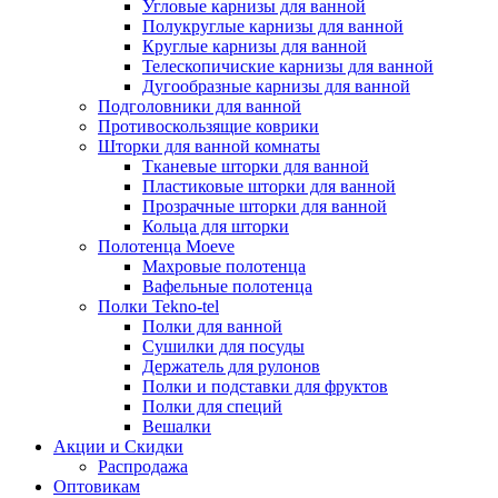
Угловые карнизы для ванной
Полукруглые карнизы для ванной
Круглые карнизы для ванной
Телескопичиские карнизы для ванной
Дугообразные карнизы для ванной
Подголовники для ванной
Противоскользящие коврики
Шторки для ванной комнаты
Тканевые шторки для ванной
Пластиковые шторки для ванной
Прозрачные шторки для ванной
Кольца для шторки
Полотенца Moeve
Махровые полотенца
Вафельные полотенца
Полки Tekno-tel
Полки для ванной
Сушилки для посуды
Держатель для рулонов
Полки и подставки для фруктов
Полки для специй
Вешалки
Акции и Скидки
Распродажа
Оптовикам