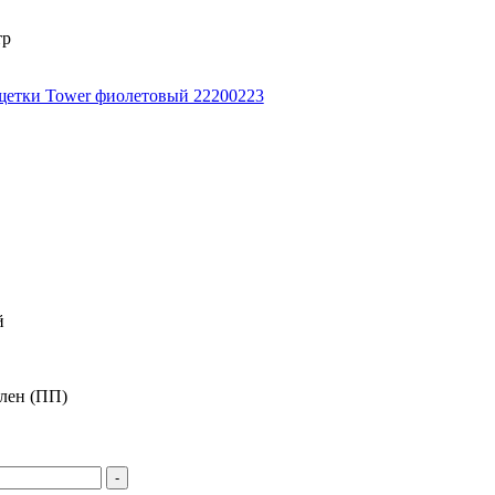
тр
/щетки Tower фиолетовый 22200223
й
лен (ПП)
-