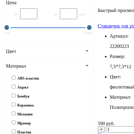
Цена
Быстрый просмо
От
до
руб.
Стаканчик для з
518
3 366
Артикул:
22200223
Цвет
Размер:
Материал
7,5*7,5*12
Цвет:
ABS-пластик
фиолетовы
Акрил
Бамбук
Материал:
Керамика
Полипропи
Меламин
590 руб.
Мрамор
+
Пластик