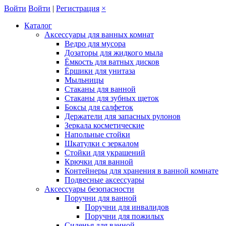
Войти
Войти
|
Регистрация
×
Каталог
Аксессуары для ванных комнат
Ведро для мусора
Дозаторы для жидкого мыла
Ёмкость для ватных дисков
Ёршики для унитаза
Мыльницы
Стаканы для ванной
Стаканы для зубных щеток
Боксы для салфеток
Держатели для запасных рулонов
Зеркала косметические
Напольные стойки
Шкатулки с зеркалом
Стойки для украшений
Крючки для ванной
Контейнеры для хранения в ванной комнате
Подвесные аксессуары
Аксессуары безопасности
Поручни для ванной
Поручни для инвалидов
Поручни для пожилых
Сиденья для ванной