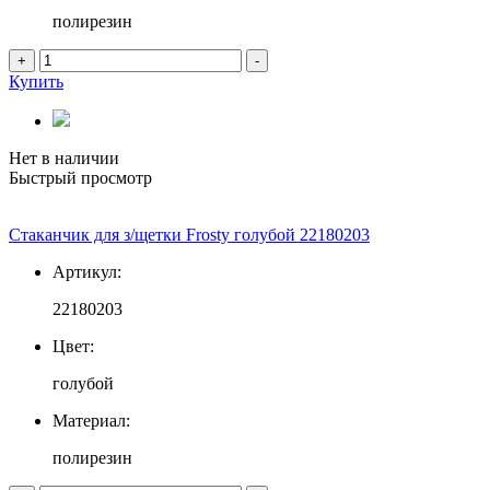
полирезин
+
-
Купить
Нет в наличии
Быстрый просмотр
Стаканчик для з/щетки Frosty голубой 22180203
Артикул:
22180203
Цвет:
голубой
Материал:
полирезин