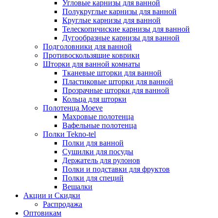
Угловые карнизы для ванной
Полукруглые карнизы для ванной
Круглые карнизы для ванной
Телескопичиские карнизы для ванной
Дугообразные карнизы для ванной
Подголовники для ванной
Противоскользящие коврики
Шторки для ванной комнаты
Тканевые шторки для ванной
Пластиковые шторки для ванной
Прозрачные шторки для ванной
Кольца для шторки
Полотенца Moeve
Махровые полотенца
Вафельные полотенца
Полки Tekno-tel
Полки для ванной
Сушилки для посуды
Держатель для рулонов
Полки и подставки для фруктов
Полки для специй
Вешалки
Акции и Скидки
Распродажа
Оптовикам