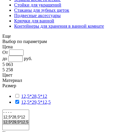
Стойки для украшений
Стаканы для зубных щеток
Подвесные аксессуары
Крючки для ванной
Контейнеры для хранения в ванной комнате
Еще
Выбор по параметрам
Цена
От
до
руб.
5 063
5 258
Цвет
Материал
Размер
12,5*28,5*12
12,5*29,5*12,5