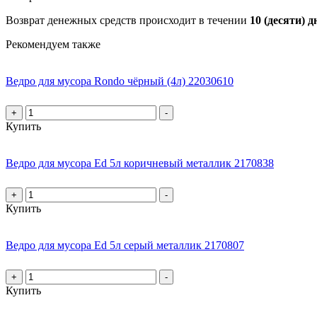
Возврат денежных средств происходит в течении
10 (десяти) д
Рекомендуем также
Ведро для мусора Rondo чёрный (4л) 22030610
+
-
Купить
Ведро для мусора Ed 5л коричневый металлик 2170838
+
-
Купить
Ведро для мусора Ed 5л серый металлик 2170807
+
-
Купить