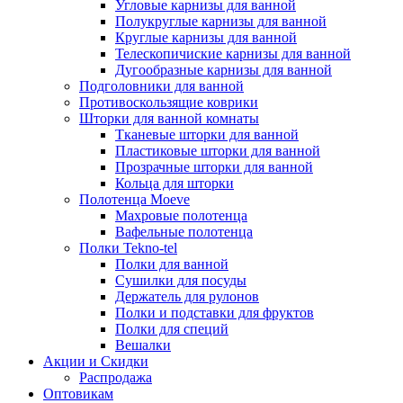
Угловые карнизы для ванной
Полукруглые карнизы для ванной
Круглые карнизы для ванной
Телескопичиские карнизы для ванной
Дугообразные карнизы для ванной
Подголовники для ванной
Противоскользящие коврики
Шторки для ванной комнаты
Тканевые шторки для ванной
Пластиковые шторки для ванной
Прозрачные шторки для ванной
Кольца для шторки
Полотенца Moeve
Махровые полотенца
Вафельные полотенца
Полки Tekno-tel
Полки для ванной
Сушилки для посуды
Держатель для рулонов
Полки и подставки для фруктов
Полки для специй
Вешалки
Акции и Скидки
Распродажа
Оптовикам