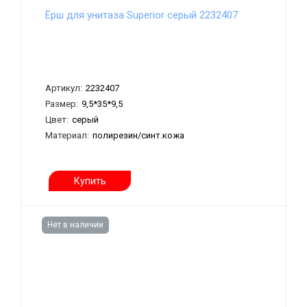
Ёрш для унитаза Superior серый 2232407
Артикул:
2232407
Размер:
9,5*35*9,5
Цвет:
серый
Материал:
полирезин/синт.кожа
Купить
Нет в наличии