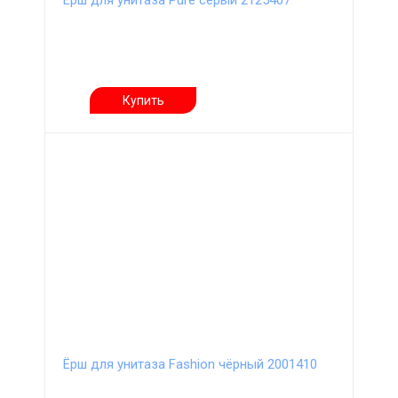
Ёрш для унитаза Pure серый 2125407
Купить
Ёрш для унитаза Fashion чёрный 2001410