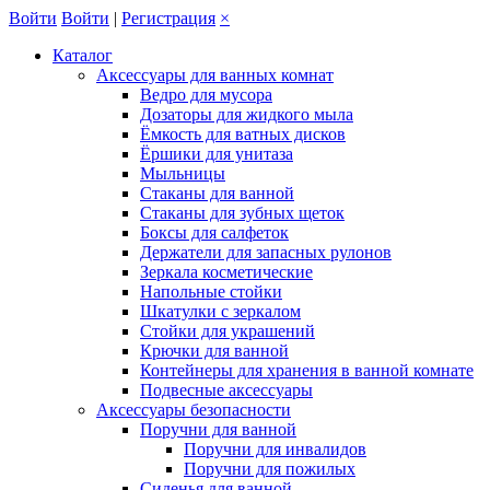
Войти
Войти
|
Регистрация
×
Каталог
Аксессуары для ванных комнат
Ведро для мусора
Дозаторы для жидкого мыла
Ёмкость для ватных дисков
Ёршики для унитаза
Мыльницы
Стаканы для ванной
Стаканы для зубных щеток
Боксы для салфеток
Держатели для запасных рулонов
Зеркала косметические
Напольные стойки
Шкатулки с зеркалом
Стойки для украшений
Крючки для ванной
Контейнеры для хранения в ванной комнате
Подвесные аксессуары
Аксессуары безопасности
Поручни для ванной
Поручни для инвалидов
Поручни для пожилых
Сиденья для ванной