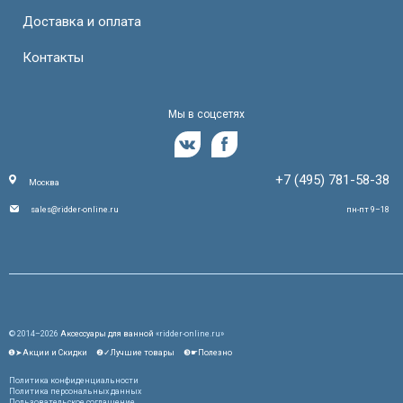
Доставка и оплата
Контакты
Мы в соцсетях
+7 (495) 781-58-38
Москва
sales@ridder-online.ru
пн-пт 9–18
© 2014–2026
Аксессуары для ванной
«ridder-online.ru»
❶➤Акции и Скидки
❷✓Лучшие товары
❸☛Полезно
Политика конфиденциальности
Политика персональных данных
Пользовательское соглашение