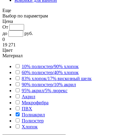
Коврики для ванной
Еще
Выбор по параметрам
Цена
От
до
руб.
0
19 271
Цвет
Материал
10% полиэстер/90% хлопок
60% полиэстер/40% хлопок
83% хлопок/17% вискозный шелк
90% полиэстер/10% акрил
95% акрил/5% люрекс
Акрил
Микрофибра
ПВХ
Полиакрил
Полиэстер
Хлопок