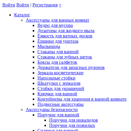
Войти
Войти
|
Регистрация
×
Каталог
Аксессуары для ванных комнат
Ведро для мусора
Дозаторы для жидкого мыла
Ёмкость для ватных дисков
Ёршики для унитаза
Мыльницы
Стаканы для ванной
Стаканы для зубных щеток
Боксы для салфеток
Держатели для запасных рулонов
Зеркала косметические
Напольные стойки
Шкатулки с зеркалом
Стойки для украшений
Крючки для ванной
Контейнеры для хранения в ванной комнате
Подвесные аксессуары
Аксессуары безопасности
Поручни для ванной
Поручни для инвалидов
Поручни для пожилых
Сиденья для ванной