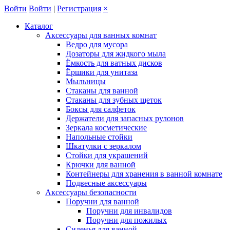
Войти
Войти
|
Регистрация
×
Каталог
Аксессуары для ванных комнат
Ведро для мусора
Дозаторы для жидкого мыла
Ёмкость для ватных дисков
Ёршики для унитаза
Мыльницы
Стаканы для ванной
Стаканы для зубных щеток
Боксы для салфеток
Держатели для запасных рулонов
Зеркала косметические
Напольные стойки
Шкатулки с зеркалом
Стойки для украшений
Крючки для ванной
Контейнеры для хранения в ванной комнате
Подвесные аксессуары
Аксессуары безопасности
Поручни для ванной
Поручни для инвалидов
Поручни для пожилых
Сиденья для ванной