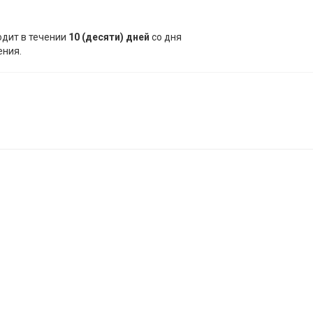
одит в течении
10 (десяти) дней
со дня
ения.