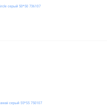
rcle серый 50*50 736107
awaii серый 55*55 750107