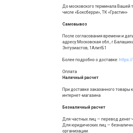
До московского терминала Вашей тр
числе «Боксберри», ТК «Грастин»
Самовывоз
После согласования времени и дат
адресу:Московская обл., г.Балаших
Энтузиастов, 1АлитБ1
Более подробно о доставке:
https:/
Оплата
Наличный расчет
При доставке заказанного товары 
интернет-магазина
Безналичный расчет
Для частных лиц — перевод денег ч
Для юридических лиц — безналична
организации.