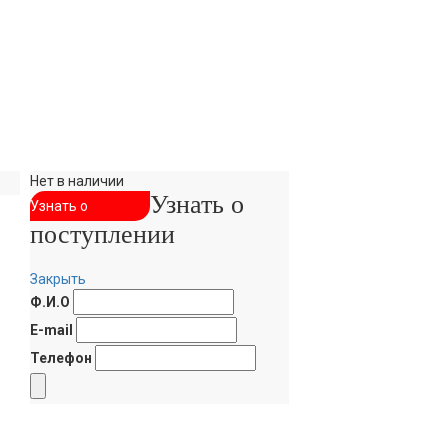
Нет в наличии
Узнать о
Узнать о
поступлении
поступлении
Закрыть
Ф.И.О
E-mail
Телефон