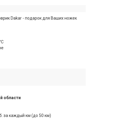
рик Dakar - подарок для Ваших ножек
°С
не
й области
б. за каждый км (до 50 км)