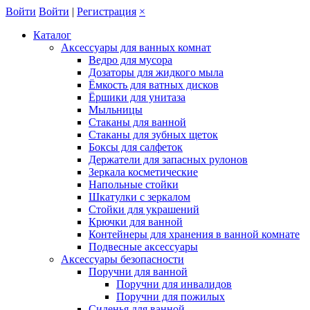
Войти
Войти
|
Регистрация
×
Каталог
Аксессуары для ванных комнат
Ведро для мусора
Дозаторы для жидкого мыла
Ёмкость для ватных дисков
Ёршики для унитаза
Мыльницы
Стаканы для ванной
Стаканы для зубных щеток
Боксы для салфеток
Держатели для запасных рулонов
Зеркала косметические
Напольные стойки
Шкатулки с зеркалом
Стойки для украшений
Крючки для ванной
Контейнеры для хранения в ванной комнате
Подвесные аксессуары
Аксессуары безопасности
Поручни для ванной
Поручни для инвалидов
Поручни для пожилых
Сиденья для ванной