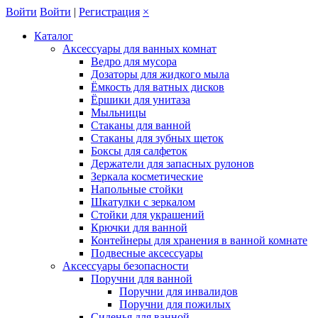
Войти
Войти
|
Регистрация
×
Каталог
Аксессуары для ванных комнат
Ведро для мусора
Дозаторы для жидкого мыла
Ёмкость для ватных дисков
Ёршики для унитаза
Мыльницы
Стаканы для ванной
Стаканы для зубных щеток
Боксы для салфеток
Держатели для запасных рулонов
Зеркала косметические
Напольные стойки
Шкатулки с зеркалом
Стойки для украшений
Крючки для ванной
Контейнеры для хранения в ванной комнате
Подвесные аксессуары
Аксессуары безопасности
Поручни для ванной
Поручни для инвалидов
Поручни для пожилых
Сиденья для ванной