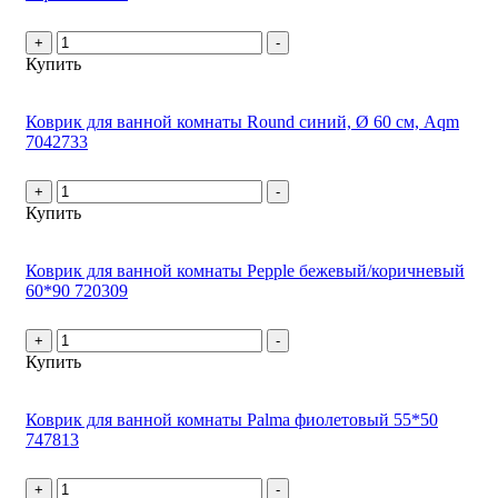
+
-
Купить
Коврик для ванной комнаты Round синий, Ø 60 см, Aqm
7042733
+
-
Купить
Коврик для ванной комнаты Pepple бежевый/коричневый
60*90 720309
+
-
Купить
Коврик для ванной комнаты Palma фиолетовый 55*50
747813
+
-