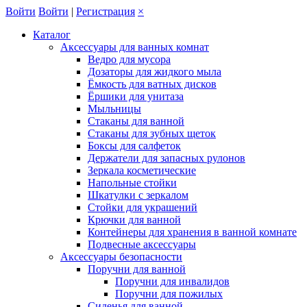
Войти
Войти
|
Регистрация
×
Каталог
Аксессуары для ванных комнат
Ведро для мусора
Дозаторы для жидкого мыла
Ёмкость для ватных дисков
Ёршики для унитаза
Мыльницы
Стаканы для ванной
Стаканы для зубных щеток
Боксы для салфеток
Держатели для запасных рулонов
Зеркала косметические
Напольные стойки
Шкатулки с зеркалом
Стойки для украшений
Крючки для ванной
Контейнеры для хранения в ванной комнате
Подвесные аксессуары
Аксессуары безопасности
Поручни для ванной
Поручни для инвалидов
Поручни для пожилых
Сиденья для ванной