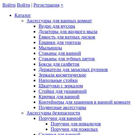
Войти
Войти
|
Регистрация
×
Каталог
Аксессуары для ванных комнат
Ведро для мусора
Дозаторы для жидкого мыла
Ёмкость для ватных дисков
Ёршики для унитаза
Мыльницы
Стаканы для ванной
Стаканы для зубных щеток
Боксы для салфеток
Держатели для запасных рулонов
Зеркала косметические
Напольные стойки
Шкатулки с зеркалом
Стойки для украшений
Крючки для ванной
Контейнеры для хранения в ванной комнате
Подвесные аксессуары
Аксессуары безопасности
Поручни для ванной
Поручни для инвалидов
Поручни для пожилых
Сиденья для ванной