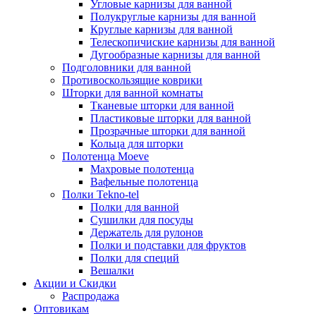
Угловые карнизы для ванной
Полукруглые карнизы для ванной
Круглые карнизы для ванной
Телескопичиские карнизы для ванной
Дугообразные карнизы для ванной
Подголовники для ванной
Противоскользящие коврики
Шторки для ванной комнаты
Тканевые шторки для ванной
Пластиковые шторки для ванной
Прозрачные шторки для ванной
Кольца для шторки
Полотенца Moeve
Махровые полотенца
Вафельные полотенца
Полки Tekno-tel
Полки для ванной
Сушилки для посуды
Держатель для рулонов
Полки и подставки для фруктов
Полки для специй
Вешалки
Акции и Скидки
Распродажа
Оптовикам