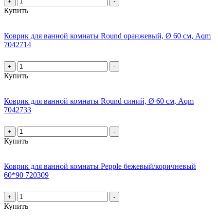
+
-
Купить
Коврик для ванной комнаты Round оранжевый, Ø 60 см, Aqm
7042714
+
-
Купить
Коврик для ванной комнаты Round синий, Ø 60 см, Aqm
7042733
+
-
Купить
Коврик для ванной комнаты Pepple бежевый/коричневый
60*90 720309
+
-
Купить