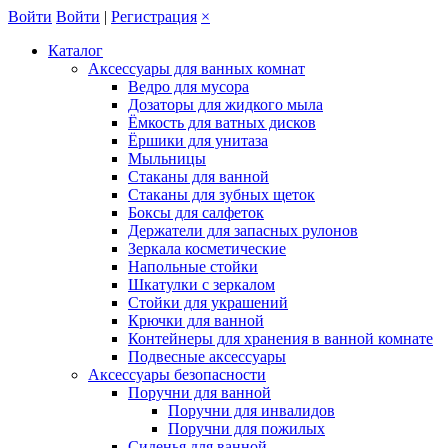
Войти
Войти
|
Регистрация
×
Каталог
Аксессуары для ванных комнат
Ведро для мусора
Дозаторы для жидкого мыла
Ёмкость для ватных дисков
Ёршики для унитаза
Мыльницы
Стаканы для ванной
Стаканы для зубных щеток
Боксы для салфеток
Держатели для запасных рулонов
Зеркала косметические
Напольные стойки
Шкатулки с зеркалом
Стойки для украшений
Крючки для ванной
Контейнеры для хранения в ванной комнате
Подвесные аксессуары
Аксессуары безопасности
Поручни для ванной
Поручни для инвалидов
Поручни для пожилых
Сиденья для ванной