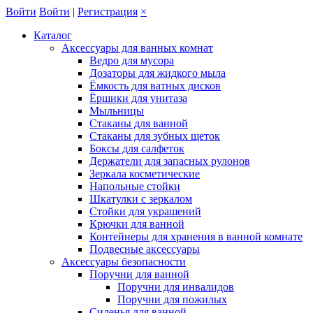
Войти
Войти
|
Регистрация
×
Каталог
Аксессуары для ванных комнат
Ведро для мусора
Дозаторы для жидкого мыла
Ёмкость для ватных дисков
Ёршики для унитаза
Мыльницы
Стаканы для ванной
Стаканы для зубных щеток
Боксы для салфеток
Держатели для запасных рулонов
Зеркала косметические
Напольные стойки
Шкатулки с зеркалом
Стойки для украшений
Крючки для ванной
Контейнеры для хранения в ванной комнате
Подвесные аксессуары
Аксессуары безопасности
Поручни для ванной
Поручни для инвалидов
Поручни для пожилых
Сиденья для ванной