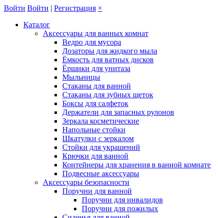
Войти
Войти
|
Регистрация
×
Каталог
Аксессуары для ванных комнат
Ведро для мусора
Дозаторы для жидкого мыла
Ёмкость для ватных дисков
Ёршики для унитаза
Мыльницы
Стаканы для ванной
Стаканы для зубных щеток
Боксы для салфеток
Держатели для запасных рулонов
Зеркала косметические
Напольные стойки
Шкатулки с зеркалом
Стойки для украшений
Крючки для ванной
Контейнеры для хранения в ванной комнате
Подвесные аксессуары
Аксессуары безопасности
Поручни для ванной
Поручни для инвалидов
Поручни для пожилых
Сиденья для ванной