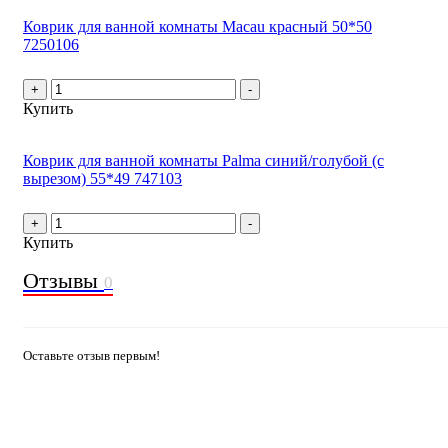
Коврик для ванной комнаты Macau красный 50*50
7250106
+
-
Купить
Коврик для ванной комнаты Palma синий/голубой (с
вырезом) 55*49 747103
+
-
Купить
Отзывы
0
Оставьте отзыв первым!