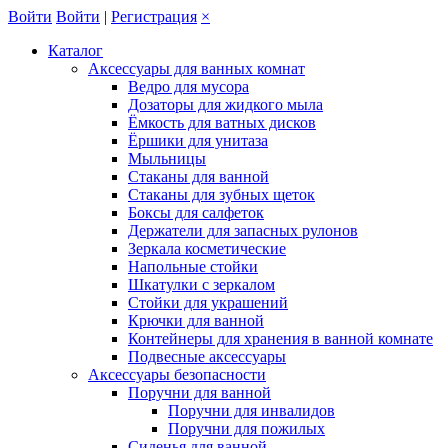
Войти
Войти
|
Регистрация
×
Каталог
Аксессуары для ванных комнат
Ведро для мусора
Дозаторы для жидкого мыла
Ёмкость для ватных дисков
Ёршики для унитаза
Мыльницы
Стаканы для ванной
Стаканы для зубных щеток
Боксы для салфеток
Держатели для запасных рулонов
Зеркала косметические
Напольные стойки
Шкатулки с зеркалом
Стойки для украшений
Крючки для ванной
Контейнеры для хранения в ванной комнате
Подвесные аксессуары
Аксессуары безопасности
Поручни для ванной
Поручни для инвалидов
Поручни для пожилых
Сиденья для ванной