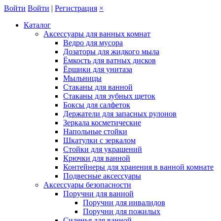
Войти
Войти
|
Регистрация
×
Каталог
Аксессуары для ванных комнат
Ведро для мусора
Дозаторы для жидкого мыла
Ёмкость для ватных дисков
Ёршики для унитаза
Мыльницы
Стаканы для ванной
Стаканы для зубных щеток
Боксы для салфеток
Держатели для запасных рулонов
Зеркала косметические
Напольные стойки
Шкатулки с зеркалом
Стойки для украшений
Крючки для ванной
Контейнеры для хранения в ванной комнате
Подвесные аксессуары
Аксессуары безопасности
Поручни для ванной
Поручни для инвалидов
Поручни для пожилых
Сиденья для ванной