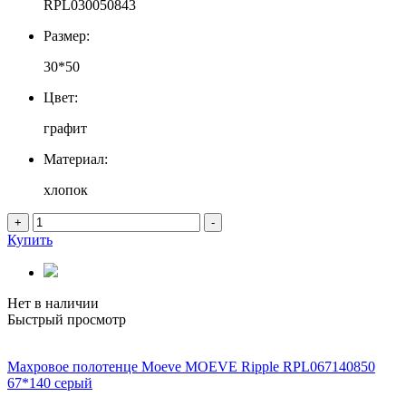
RPL030050843
Размер:
30*50
Цвет:
графит
Материал:
хлопок
+
-
Купить
Нет в наличии
Быстрый просмотр
Махровое полотенце Moeve MOEVE Ripple RPL067140850
67*140 серый