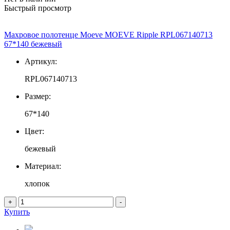
Быстрый просмотр
Махровое полотенце Moeve MOEVE Ripple RPL067140713
67*140 бежевый
Артикул:
RPL067140713
Размер:
67*140
Цвет:
бежевый
Материал:
хлопок
+
-
Купить