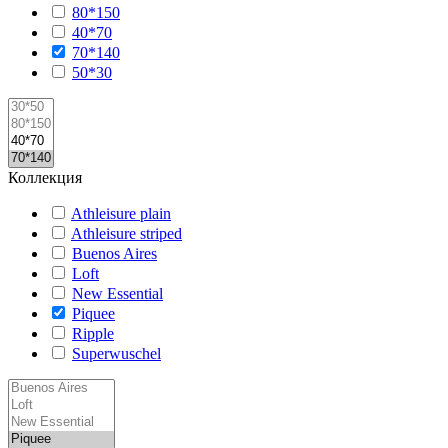
80*150
40*70
70*140
50*30
Коллекция
Athleisure plain
Athleisure striped
Buenos Aires
Loft
New Essential
Piquee
Ripple
Superwuschel