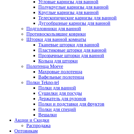
Угловые карнизы для ванной
Полукруглые карнизы для ванной
Круглые карнизы для ванной
Телескопичиские карнизы для ванной
Дугообразные карнизы для ванной
Подголовники для ванной
Противоскользящие коврики
Шторки для ванной комнаты
Тканевые шторки для ванной
Пластиковые шторки для ванной
Прозрачные шторки для ванной
Кольца для шторки
Полотенца Moeve
Махровые полотенца
Вафельные полотенца
Полки Tekno-tel
Полки для ванной
Сушилки для посуды
Держатель для рулонов
Полки и подставки для фруктов
Полки для специй
Вешалки
Акции и Скидки
Распродажа
Оптовикам