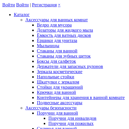
Войти
Войти
|
Регистрация
×
Каталог
Аксессуары для ванных комнат
Ведро для мусора
Дозаторы для жидкого мыла
Ёмкость для ватных дисков
Ёршики для унитаза
Мыльницы
Стаканы для ванной
Стаканы для зубных щеток
Боксы для салфеток
Держатели для запасных рулонов
Зеркала косметические
Напольные стойки
Шкатулки с зеркалом
Стойки для украшений
Крючки для ванной
Контейнеры для хранения в ванной комнате
Подвесные аксессуары
Аксессуары безопасности
Поручни для ванной
Поручни для инвалидов
Поручни для пожилых
Сиденья для ванной