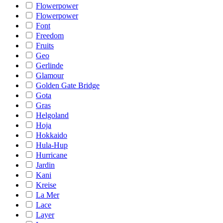
Flowerpower
Flowerpower
Font
Freedom
Fruits
Geo
Gerlinde
Glamour
Golden Gate Bridge
Gota
Gras
Helgoland
Hoja
Hokkaido
Hula-Hup
Hurricane
Jardin
Kani
Kreise
La Mer
Lace
Layer