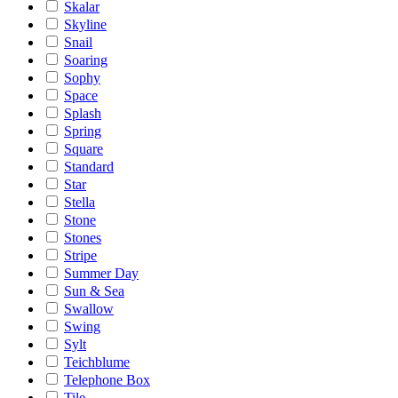
Skalar
Skyline
Snail
Soaring
Sophy
Space
Splash
Spring
Square
Standard
Star
Stella
Stone
Stones
Stripe
Summer Day
Sun & Sea
Swallow
Swing
Sylt
Teichblume
Telephone Box
Tile