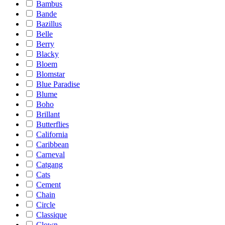
Bambus
Bande
Bazillus
Belle
Berry
Blacky
Bloem
Blomstar
Blue Paradise
Blume
Boho
Brillant
Butterflies
California
Caribbean
Carneval
Catgang
Cats
Cement
Chain
Circle
Classique
Clown