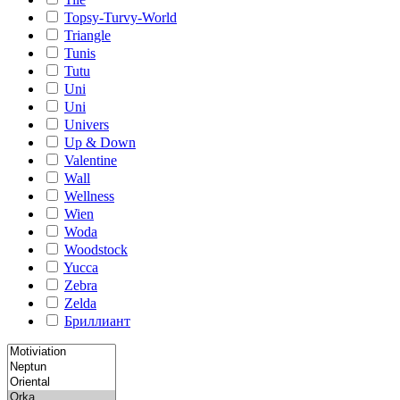
Topsy-Turvy-World
Triangle
Tunis
Tutu
Uni
Uni
Univers
Up & Down
Valentine
Wall
Wellness
Wien
Woda
Woodstock
Yucca
Zebra
Zelda
Бриллиант