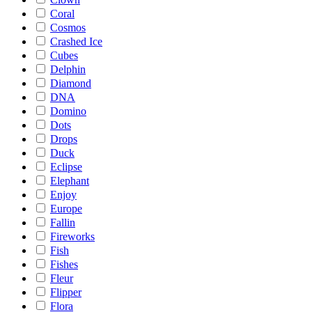
Coral
Cosmos
Crashed Ice
Cubes
Delphin
Diamond
DNA
Domino
Dots
Drops
Duck
Eclipse
Elephant
Enjoy
Europe
Fallin
Fireworks
Fish
Fishes
Fleur
Flipper
Flora