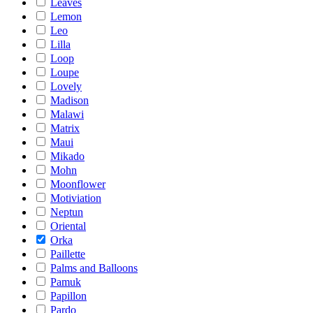
Leaves
Lemon
Leo
Lilla
Loop
Loupe
Lovely
Madison
Malawi
Matrix
Maui
Mikado
Mohn
Moonflower
Motiviation
Neptun
Oriental
Orka
Paillette
Palms and Balloons
Pamuk
Papillon
Pardo