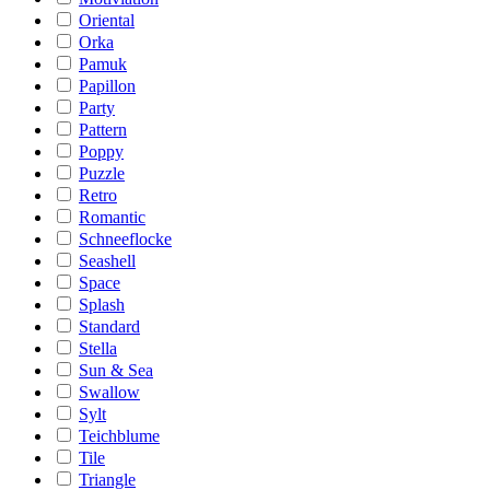
Oriental
Orka
Pamuk
Papillon
Party
Pattern
Poppy
Puzzle
Retro
Romantic
Schneeflocke
Seashell
Space
Splash
Standard
Stella
Sun & Sea
Swallow
Sylt
Teichblume
Tile
Triangle