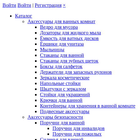
Войти
Войти
|
Регистрация
×
Каталог
Аксессуары для ванных комнат
Ведро для мусора
Дозаторы для жидкого мыла
Ёмкость для ватных дисков
Ёршики для унитаза
Мыльницы
Стаканы для ванной
Стаканы для зубных щеток
Боксы для салфеток
Держатели для запасных рулонов
Зеркала косметические
Напольные стойки
Шкатулки с зеркалом
Стойки для украшений
Крючки для ванной
Контейнеры для хранения в ванной комнате
Подвесные аксессуары
Аксессуары безопасности
Поручни для ванной
Поручни для инвалидов
Поручни для пожилых
Сиденья для ванной