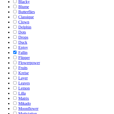
Blacky
Blume
Butterflies
Classique
Clown
Delphin
Dots
Drops
Duck
Enjoy
Fallin
Flipper
Flowerpower
Fruits
Kreise
Layer
Leaves
Lemon
Lilla
Matrix
Mikado
Moonflower
Motiviation