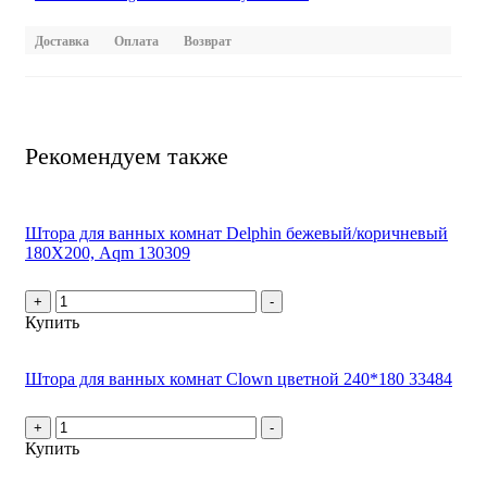
Доставка
Оплата
Возврат
Рекомендуем также
Штора для ванных комнат Delphin бежевый/коричневый
180Х200, Aqm 130309
+
-
Купить
Штора для ванных комнат Clown цветной 240*180 33484
+
-
Купить