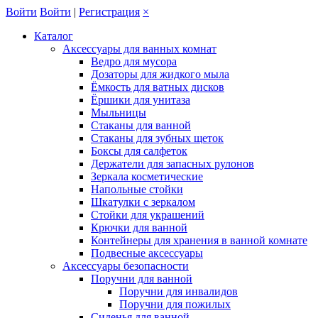
Войти
Войти
|
Регистрация
×
Каталог
Аксессуары для ванных комнат
Ведро для мусора
Дозаторы для жидкого мыла
Ёмкость для ватных дисков
Ёршики для унитаза
Мыльницы
Стаканы для ванной
Стаканы для зубных щеток
Боксы для салфеток
Держатели для запасных рулонов
Зеркала косметические
Напольные стойки
Шкатулки с зеркалом
Стойки для украшений
Крючки для ванной
Контейнеры для хранения в ванной комнате
Подвесные аксессуары
Аксессуары безопасности
Поручни для ванной
Поручни для инвалидов
Поручни для пожилых
Сиденья для ванной