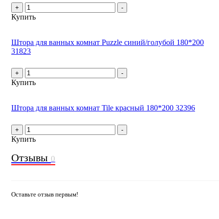
+
-
Купить
Штора для ванных комнат Puzzle синий/голубой 180*200
31823
+
-
Купить
Штора для ванных комнат Tile красный 180*200 32396
+
-
Купить
Отзывы
0
Оставьте отзыв первым!