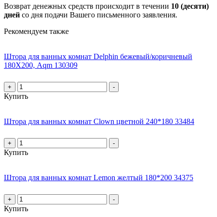
Возврат денежных средств происходит в течении
10 (десяти)
дней
со дня подачи Вашего письменного заявления.
Рекомендуем также
Штора для ванных комнат Delphin бежевый/коричневый
180Х200, Aqm 130309
+
-
Купить
Штора для ванных комнат Clown цветной 240*180 33484
+
-
Купить
Штора для ванных комнат Lemon желтый 180*200 34375
+
-
Купить