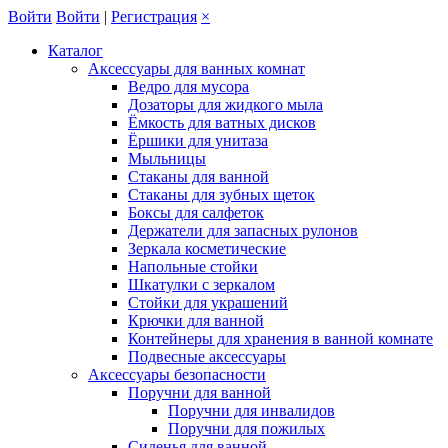
Войти
Войти
|
Регистрация
×
Каталог
Аксессуары для ванных комнат
Ведро для мусора
Дозаторы для жидкого мыла
Ёмкость для ватных дисков
Ёршики для унитаза
Мыльницы
Стаканы для ванной
Стаканы для зубных щеток
Боксы для салфеток
Держатели для запасных рулонов
Зеркала косметические
Напольные стойки
Шкатулки с зеркалом
Стойки для украшений
Крючки для ванной
Контейнеры для хранения в ванной комнате
Подвесные аксессуары
Аксессуары безопасности
Поручни для ванной
Поручни для инвалидов
Поручни для пожилых
Сиденья для ванной