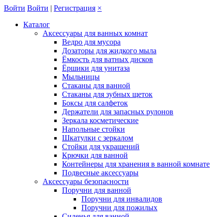
Войти
Войти
|
Регистрация
×
Каталог
Аксессуары для ванных комнат
Ведро для мусора
Дозаторы для жидкого мыла
Ёмкость для ватных дисков
Ёршики для унитаза
Мыльницы
Стаканы для ванной
Стаканы для зубных щеток
Боксы для салфеток
Держатели для запасных рулонов
Зеркала косметические
Напольные стойки
Шкатулки с зеркалом
Стойки для украшений
Крючки для ванной
Контейнеры для хранения в ванной комнате
Подвесные аксессуары
Аксессуары безопасности
Поручни для ванной
Поручни для инвалидов
Поручни для пожилых
Сиденья для ванной