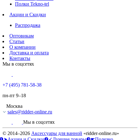
Полки Tekno-tel
Акции и Скидки
Распродажа
Оптовикам
Статьи
О компании
Доставка и оплата
Контакты
Мы в соцсетях
+7 (495) 781-58-38
пн-пт 9–18
Москва
sales@ridder-online.ru
Мы в соцсетях
© 2014–2026
Аксессуары для ванной
«ridder-online.ru»
❶➤Акции и Скидки
❷✓Лучшие товары
❸☛Полезно