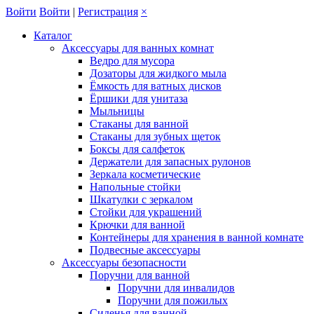
Войти
Войти
|
Регистрация
×
Каталог
Аксессуары для ванных комнат
Ведро для мусора
Дозаторы для жидкого мыла
Ёмкость для ватных дисков
Ёршики для унитаза
Мыльницы
Стаканы для ванной
Стаканы для зубных щеток
Боксы для салфеток
Держатели для запасных рулонов
Зеркала косметические
Напольные стойки
Шкатулки с зеркалом
Стойки для украшений
Крючки для ванной
Контейнеры для хранения в ванной комнате
Подвесные аксессуары
Аксессуары безопасности
Поручни для ванной
Поручни для инвалидов
Поручни для пожилых
Сиденья для ванной