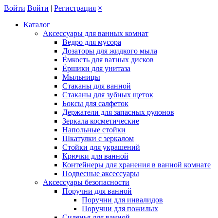
Войти
Войти
|
Регистрация
×
Каталог
Аксессуары для ванных комнат
Ведро для мусора
Дозаторы для жидкого мыла
Ёмкость для ватных дисков
Ёршики для унитаза
Мыльницы
Стаканы для ванной
Стаканы для зубных щеток
Боксы для салфеток
Держатели для запасных рулонов
Зеркала косметические
Напольные стойки
Шкатулки с зеркалом
Стойки для украшений
Крючки для ванной
Контейнеры для хранения в ванной комнате
Подвесные аксессуары
Аксессуары безопасности
Поручни для ванной
Поручни для инвалидов
Поручни для пожилых
Сиденья для ванной